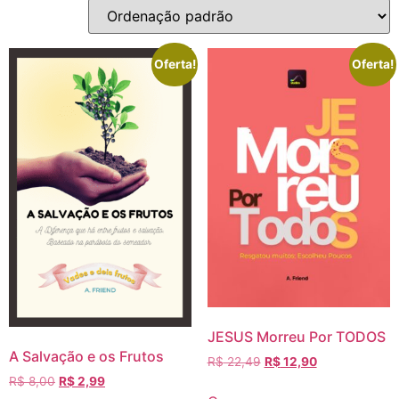
Oferta!
Oferta!
JESUS Morreu Por TODOS
A Salvação e os Frutos
R$
22,49
R$
12,90
R$
8,00
R$
2,99