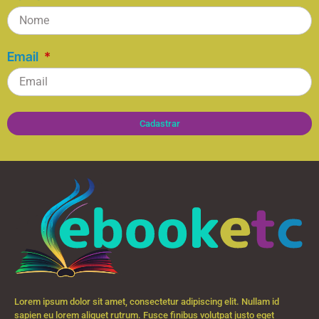
Email
Cadastrar
Lorem ipsum dolor sit amet, consectetur adipiscing elit. Nullam id
sapien eu lorem aliquet rutrum. Fusce finibus volutpat justo eget