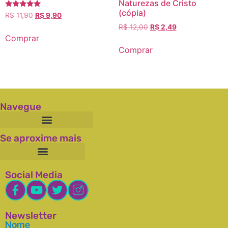
Naturezas de Cristo
(cópia)
Avaliação
R$
11,90
R$
9,90
5.00
R$
12,00
R$
2,49
de 5
Comprar
Comprar
Navegue
Se aproxime mais
Social Media
Newsletter
Nome