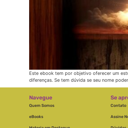
Este ebook tem por objetivo oferecer um est
diferenças. Se tem dúvida se seu nome poderi
Navegue
Se apr
Quem Somos
Contato
eBooks
Assine N
Materia em Destaque
Dúvidas